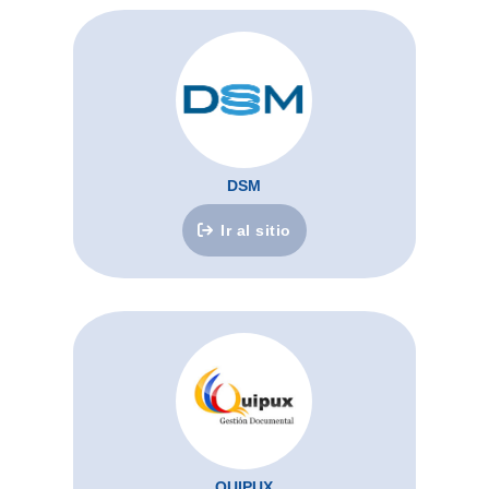
DSM
Ir al sitio
QUIPUX